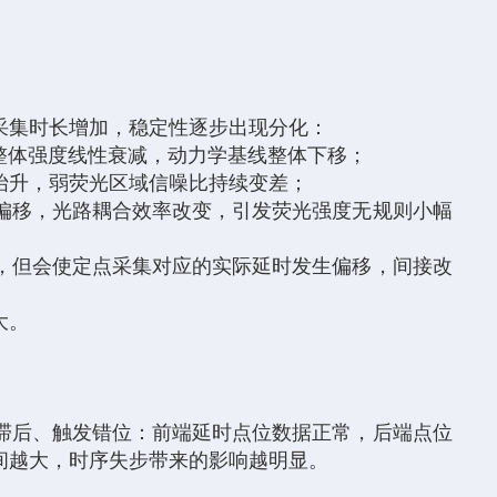
。
采集时长增加，稳定性逐步出现分化：
光整体强度线性衰减，动力学基线整体下移；
抬升，弱荧光区域信噪比持续变差；
偏移，光路耦合效率改变，引发荧光强度无规则小幅
，但会使定点采集对应的实际延时发生偏移，间接改
大。
高。
滞后、触发错位：前端延时点位数据正常，后端点位
间越大，时序失步带来的影响越明显。