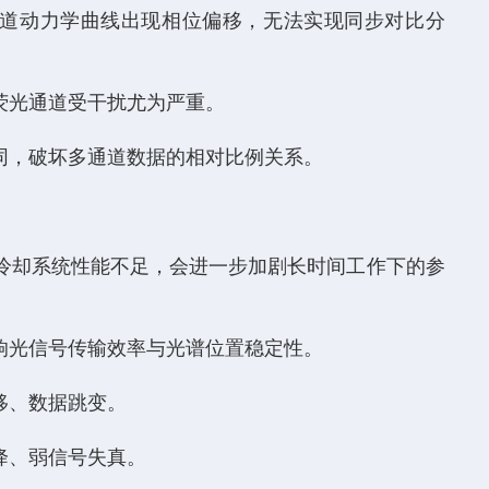
道动力学曲线出现相位偏移，无法实现同步对比分
荧光通道受干扰尤为严重。
同，破坏多通道数据的相对比例关系。
冷却系统性能不足，会进一步加剧长时间工作下的参
响光信号传输效率与光谱位置稳定性。
移、数据跳变。
降、弱信号失真。