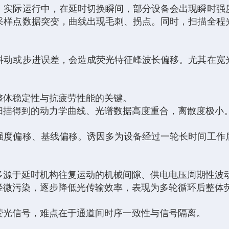
。实际运行中，在延时切换瞬间，部分设备会出现瞬时强
采样点数据突变，曲线出现毛刺、拐点。同时，扫描全程
抖动或步进误差，会造成荧光特征峰波长偏移。尤其在宽
整体稳定性与抗疲劳性能的关键。
扫描得到的动力学曲线、光谱数据高度重合，离散度极小
强度偏移、基线偏移。诱因多为设备经过一轮长时间工作
多源于延时机构往复运动的机械间隙、供电电压周期性波
轻微污染，逐步降低光传输效率，表现为多轮循环后整体
荧光信号，难点在于通道间时序一致性与信号隔离。