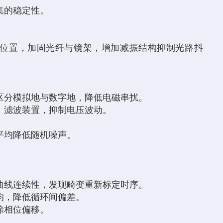
集的稳定性。
位置，加固光纤与镜架，增加减振结构抑制光路抖
区分模拟地与数字地，降低电磁串扰。
、滤波装置，抑制电压波动。
平均降低随机噪声。
曲线连续性，发现畸变重新标定时序。
均，降低循环间偏差。
除相位偏移。