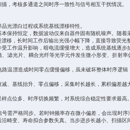
扫描，考核多通道之间时序一致性与信号相互干扰情况
样品光漂白过程或系统基线漂移特性。
基本保持恒定，数据波动仅来自器件固有随机噪声。随着
率慢漂移，长时间工作后输出光强小幅下降，直接导致荧
件受工作温升影响，暗电流缓慢增大，造成系统基线逐步
镜、滤光片、耦合光纤等光学元件发生微小形变、折射率
电路温漂造成时间零点缓慢偏移，虽未破坏整体时序逻辑
衰减、基线抬升、零点偏移，采集时长越长，累积偏差越
采样点位多、时序切换频繁，对系统综合稳定性要求最
信号需严格同步。若时钟频率存在微小偏差，会出现时序
后沿畸变、寿命拟合参数失真。当步进步长越小、扫描区