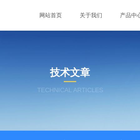
网站首页
关于我们
产品中
技术文章
TECHNICAL ARTICLES