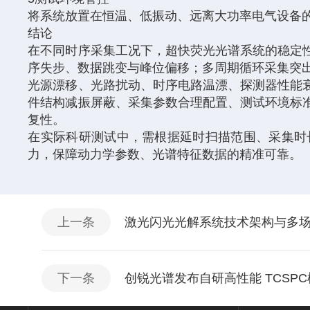
将系统放置在恒温、低振动、远离大功率电气设备
结论
在不同时序采集工况下，超快荧光光谱系统的稳定
序失步、数据跳变与峰位偏移；多周期循环采集突
光源漂移、光路扰动、时序电路温漂、探测器性能
件结构减振屏蔽、采集参数合理配置、测试环境标
复性。
在实际科研测试中，需根据延时扫描范围、采集时
力，保障动力学参数、光谱特征数据的精准可靠。
上一条
激光闪光光解系统技术架构与多
下一条
创锐光谱发布自研高性能 TCSPC