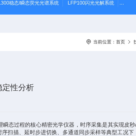
L300稳态/瞬态荧光光谱系统
LFP100闪光光解系统
THZ
当前位置：
首页
稳定性分析
理瞬态过程的核心精密光学仪器，时序采集是其实现皮秒/
时序扫描、延时步进切换、多通道同步采样等典型工况下