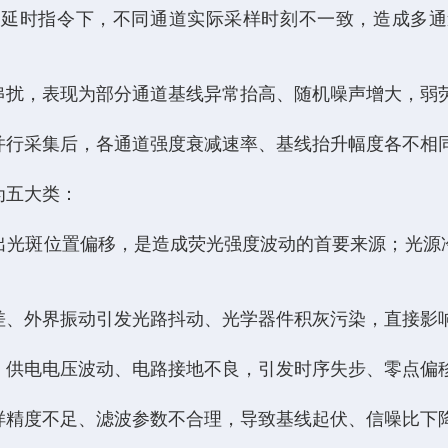
一延时指令下，不同通道实际采样时刻不一致，造成多通
串扰，表现为部分通道基线异常抬高、随机噪声增大，弱
并行采集后，各通道强度衰减速率、基线抬升幅度各不相
为五大类：
出光斑位置偏移，是造成荧光强度波动的首要来源；光源
差、外界振动引发光路抖动、光学器件积灰污染，直接影
、供电电压波动、电路接地不良，引发时序失步、零点偏
样精度不足、滤波参数不合理，导致基线起伏、信噪比下