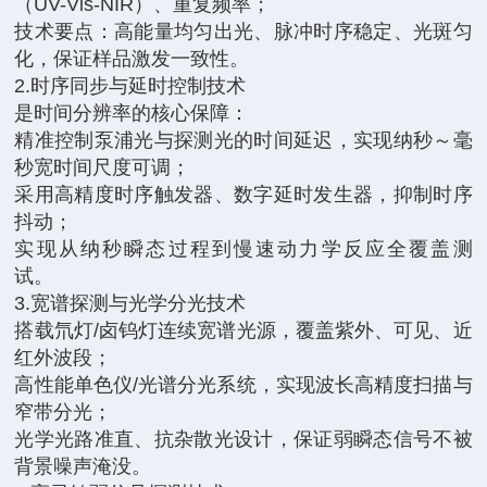
（UV-Vis-NIR）、重复频率；
技术要点：高能量均匀出光、脉冲时序稳定、光斑匀
化，保证样品激发一致性。
2.时序同步与延时控制技术
是时间分辨率的核心保障：
精准控制泵浦光与探测光的时间延迟，实现纳秒～毫
秒宽时间尺度可调；
采用高精度时序触发器、数字延时发生器，抑制时序
抖动；
实现从纳秒瞬态过程到慢速动力学反应全覆盖测
试。
3.宽谱探测与光学分光技术
搭载氘灯/卤钨灯连续宽谱光源，覆盖紫外、可见、近
红外波段；
高性能单色仪/光谱分光系统，实现波长高精度扫描与
窄带分光；
光学光路准直、抗杂散光设计，保证弱瞬态信号不被
背景噪声淹没。