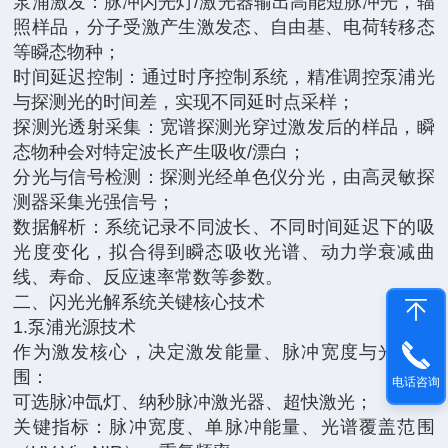
泵浦激发：脉冲闪光灯/激光器输出高能短脉冲光，辐
照样品，分子受激产生激发态、自由基、电荷转移态
等瞬态物种；
时间延迟控制：通过时序控制系统，精准调控泵浦光
与探测光的时间差，实现不同延时点采样；
探测光透射采集：宽谱探测光穿过激发后的样品，瞬
态物种会对特定波长产生吸收/漂白；
分光与信号检测：探测光经单色仪分光，由高灵敏探
测器采集光强信号；
数据解析：系统记录不同波长、不同时间延迟下的吸
光度变化，拟合得到瞬态吸收光谱、动力学衰减曲
线、寿命、反应速率常数等参数。
二、闪光光解系统关键核心技术
1.泵浦光源技术
作为激发核心，决定激发能量、脉冲宽度与光谱范
围：
电话咨询
可选脉冲氙灯、纳秒脉冲激光器、超快激光；
关键指标：脉冲宽度、单脉冲能量、光谱覆盖范围