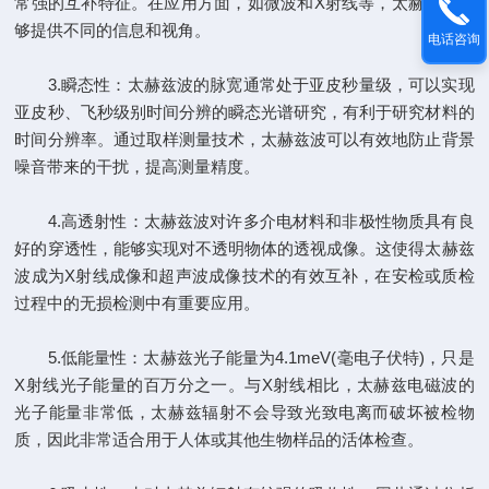
常强的互补特征。在应用方面，如微波和X射线等，太赫兹波能
够提供不同的信息和视角。
电话咨询
3.瞬态性：太赫兹波的脉宽通常处于亚皮秒量级，可以实现
亚皮秒、飞秒级别时间分辨的瞬态光谱研究，有利于研究材料的
时间分辨率。通过取样测量技术，太赫兹波可以有效地防止背景
噪音带来的干扰，提高测量精度。
4.高透射性：太赫兹波对许多介电材料和非极性物质具有良
好的穿透性，能够实现对不透明物体的透视成像。这使得太赫兹
波成为X射线成像和超声波成像技术的有效互补，在安检或质检
过程中的无损检测中有重要应用。
5.低能量性：太赫兹光子能量为4.1meV(毫电子伏特)，只是
X射线光子能量的百万分之一。与X射线相比，太赫兹电磁波的
光子能量非常低，太赫兹辐射不会导致光致电离而破坏被检物
质，因此非常适合用于人体或其他生物样品的活体检查。