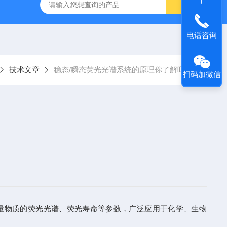
100超快时间分辨太赫兹光谱系统
FLIM300多功能激光扫描
电话咨询
技术文章
稳态/瞬态荧光光谱系统的原理你了解吗？
扫码加微信
量物质的荧光光谱、荧光寿命等参数，广泛应用于化学、生物